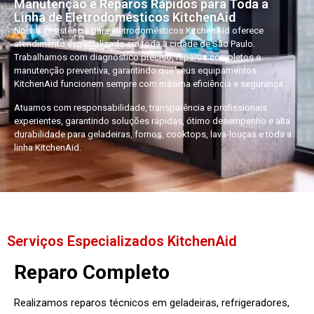
Manutenção e Reparos Rápidos para Toda a
Linha de Eletrodomésticos KitchenAid
Nossa assistência para eletrodomésticos KitchenAid oferece
atendimento especializado em toda a cidade de São Paulo.
Trabalhamos com diagnóstico preciso, reparos completos e
manutenção preventiva, garantindo que seus equipamentos
KitchenAid funcionem sempre com máxima eficiência e segurança.
Atuamos com responsabilidade, transparência e profissionais
experientes, garantindo soluções rápidas, ótimo desempenho e alta
durabilidade para geladeiras, fornos, cooktops, lava-louças e toda a
linha KitchenAid.
Serviços Especializados KitchenAid
Reparo Completo
Realizamos reparos técnicos em geladeiras, refrigeradores,