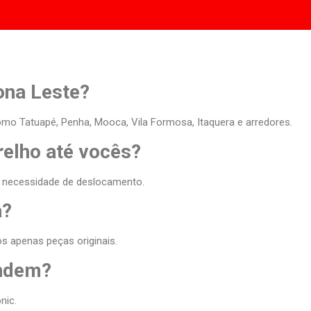
ona Leste?
mo Tatuapé, Penha, Mooca, Vila Formosa, Itaquera e arredores.
relho até vocês?
m necessidade de deslocamento.
a?
s apenas peças originais.
endem?
nic.