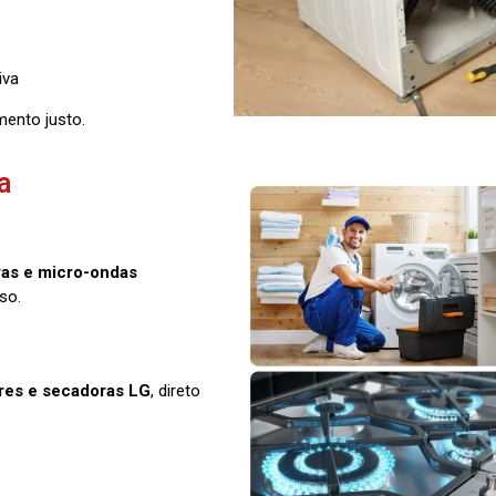
iva
mento justo.
a
ras e micro-ondas
so.
ores e secadoras LG
, direto