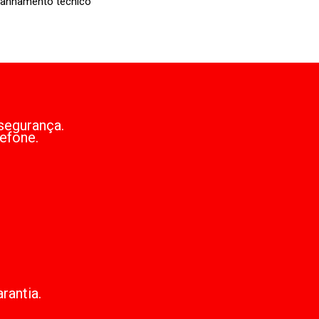
panhamento técnico
segurança.
efone.
rantia.