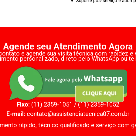
Suporte pós-serviço e acom
Agende seu Atendimento Agora
contato e agende sua visita técnica com rapidez e 
imento personalizado, direto pelo WhatsApp ou tel
Fixo:
(11) 2359-1051 / (11) 2359-1052
E-mail:
contato@assistenciatecnica07.com.br
mento rápido, técnico qualificado e serviço com ga