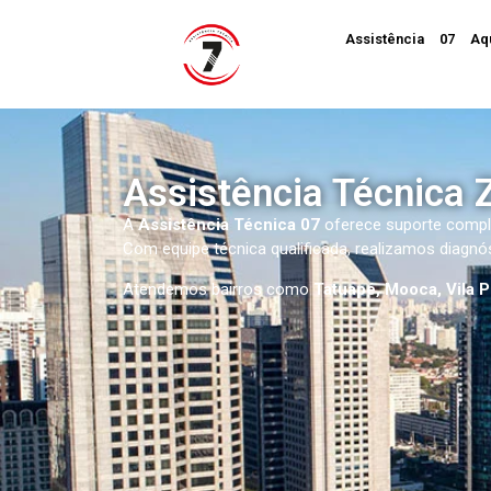
Assistência
07
Aq
Assistência Técnica 
A
Assistência Técnica 07
oferece suporte compl
Com equipe técnica qualificada, realizamos diagn
Atendemos bairros como
Tatuapé, Mooca, Vila P