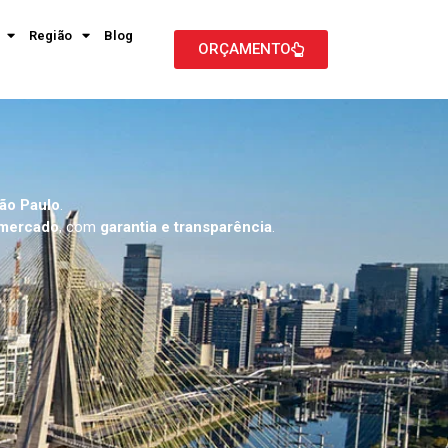
Região
Blog
ORÇAMENTO
ão Paulo
.
 mercado
, com
garantia e transparência
.