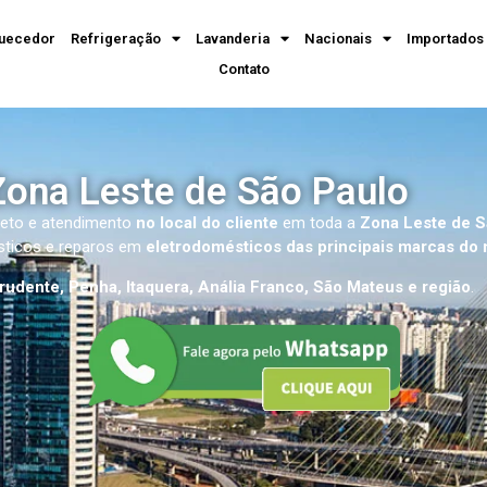
uecedor
Refrigeração
Lavanderia
Nacionais
Importados
Contato
Zona Leste de São Paulo
eto e atendimento
no local do cliente
em toda a
Zona Leste de S
ósticos e reparos em
eletrodomésticos das principais marcas do
rudente, Penha, Itaquera, Anália Franco, São Mateus e região
.