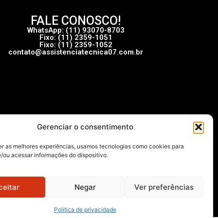
FALE CONOSCO!
WhatsApp: (11) 93070-8703
Fixo: (11) 2359-1051
Fixo: (11) 2359-1052
contato@assistenciatecnica07.com.br
Gerenciar o consentimento
er as melhores experiências, usamos tecnologias como cookies para
/ou acessar informações do dispositivo.
ceitar
Negar
Ver preferências
Política de privacidade