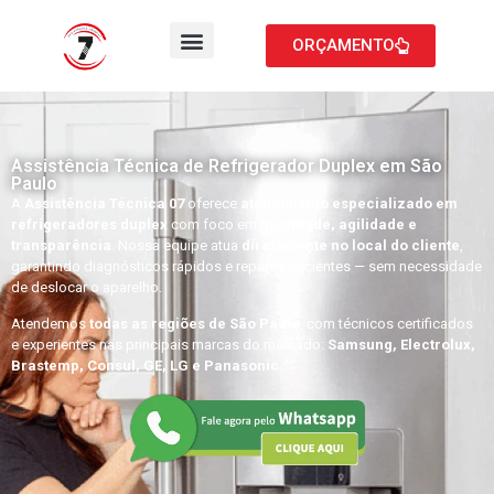
ORÇAMENTO
Assistência Técnica de Refrigerador Duplex em São
Paulo
A
Assistência Técnica 07
oferece
atendimento especializado em
refrigeradores duplex
com foco em
qualidade, agilidade e
transparência
. Nossa equipe atua
diretamente no local do cliente
,
garantindo diagnósticos rápidos e reparos eficientes — sem necessidade
de deslocar o aparelho.
Atendemos
todas as regiões de São Paulo
, com técnicos certificados
e experientes nas principais marcas do mercado:
Samsung, Electrolux,
Brastemp, Consul, GE, LG e Panasonic
.