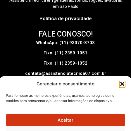
Assistência Técnica em geladeiras, fornos, fogões, lavadoras
em São Paulo
Política de privacidade
FALE CONOSCO!
WhatsApp: (11) 93070-8703
Fixo: (11) 2359-1051
Fixo: (11) 2359-1052
contato@assistenciatecnica07.com.br
Gerenciar o consentimento
Pague com:
Para fornecer as melhores experiências, usamos tecnologias como
cookies para armazenar e/ou acessar informações do dispositivo.
Aceitar
Assistência Técnica 07 – © 2025