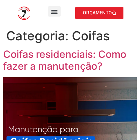
ORÇAMENTO
Categoria:
Coifas
Coifas residenciais: Como
fazer a manutenção?